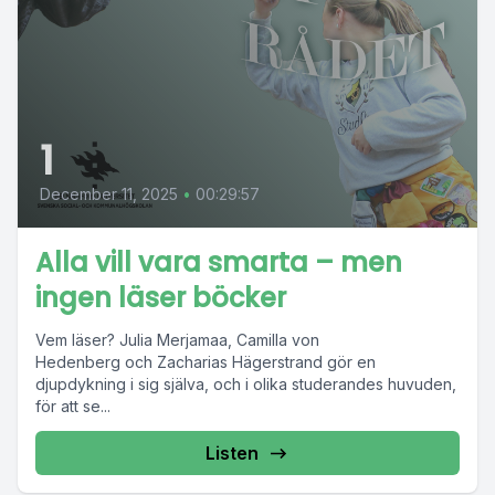
1
December 11, 2025
•
00:29:57
Alla vill vara smarta – men
ingen läser böcker
Vem läser? Julia Merjamaa, Camilla von
Hedenberg och Zacharias Hägerstrand gör en
djupdykning i sig själva, och i olika studerandes huvuden,
för att se...
Listen