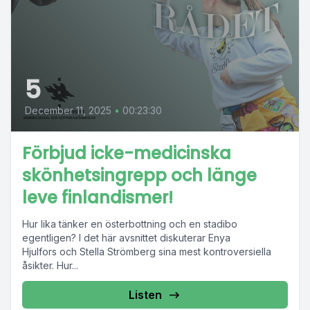
5
December 11, 2025
•
00:23:30
Förbjud icke-medicinska
skönhetsingrepp och länge
leve finlandismer!
Hur lika tänker en österbottning och en stadibo
egentligen? I det här avsnittet diskuterar Enya
Hjulfors och Stella Strömberg sina mest kontroversiella
åsikter. Hur...
Listen