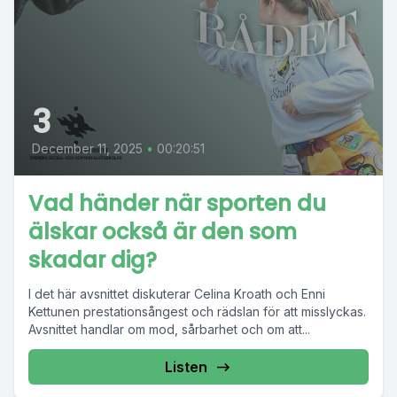
3
December 11, 2025
•
00:20:51
Vad händer när sporten du
älskar också är den som
skadar dig?
I det här avsnittet diskuterar Celina Kroath och Enni
Kettunen prestationsångest och rädslan för att misslyckas.
Avsnittet handlar om mod, sårbarhet och om att...
Listen